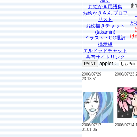
場所
ま
お絵かき用語集
お絵かきさん プロフ
リスト
が
お絵描きチャット
(takamin)
け
イラスト・CG批評
掲示板
エルドラドチャット
共有サイトリンク
applet
：
2006/07/29
2006/07/23 
23:18:51
No.65
No.6528 ｱｵｲﾛｳﾀ
2006/07/17
2006/07/14 
01:01:05
No.652
No.6524