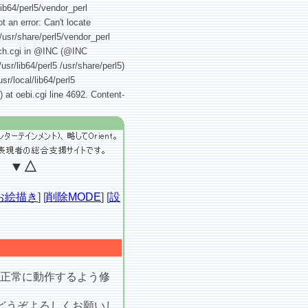
lib64/perl5/vendor_perl
t an error: Can't locate
 /usr/share/perl5/vendor_perl
earch.cgi in @INC (@INC
/usr/lib64/perl5 /usr/share/perl5)
sr/local/lib64/perl5
) at oebi.cgi line 4692. Content-
』 ▼△
お絵描き
] [
削除MODE
] [
設
ので正常に動作するよう修
どうぞよろしくお願いし