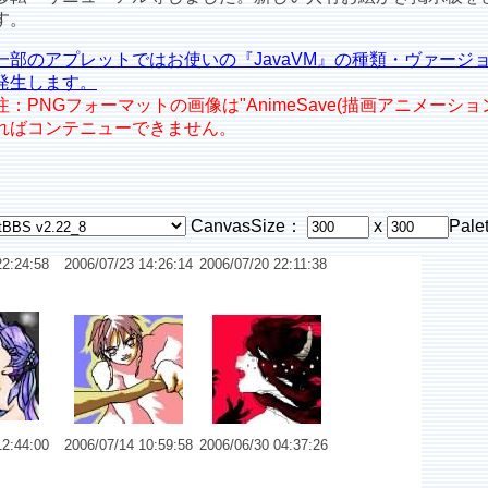
す。
一部のアプレットではお使いの『JavaVM』の種類・ヴァージ
発生します。
注：PNGフォーマットの画像は"AnimeSave(描画アニメーシ
ればコンテニューできません。
CanvasSize：
x
Pale
22:24:58
2006/07/23 14:26:14
2006/07/20 22:11:38
27
No.6526 無題
No.6525 悪魔の女
12:44:00
2006/07/14 10:59:58
2006/06/30 04:37:26
3 天使
No.6522 活発娘
No.6519 湿った季節