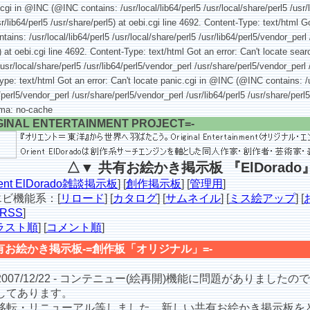
.cgi in @INC (@INC contains: /usr/local/lib64/perl5 /usr/local/share/perl5 /usr/
r/lib64/perl5 /usr/share/perl5) at oebi.cgi line 4692. Content-Type: text/html Go
ins: /usr/local/lib64/perl5 /usr/local/share/perl5 /usr/lib64/perl5/vendor_perl
l5) at oebi.cgi line 4692. Content-Type: text/html Got an error: Can't locate s
/usr/local/share/perl5 /usr/lib64/perl5/vendor_perl /usr/share/perl5/vendor_perl 
Type: text/html Got an error: Can't locate panic.cgi in @INC (@INC contains: /u
4/perl5/vendor_perl /usr/share/perl5/vendor_perl /usr/lib64/perl5 /usr/share/perl5
gma: no-cache
GINAL ENTERTAINMENT PROJECT=-
△▼ 共有お絵かき掲示板 『ElDorado
ient ElDorado雑談掲示板
] [
創作掲示板
] [
管理用
]
ビ機能系：[
リロード
] [
カタログ
] [
サムネイル
] [
ミス絵アップ
] [
RSS
]
ラスト順
] [
コメント順
]
有お絵かき掲示板-=創作板「オリジナル」=-
007/12/22 - コンテニュー(絵再開)機能に問題がありました
してあります。
転・リニューアル等しました。新しい共有お絵かき掲示板を