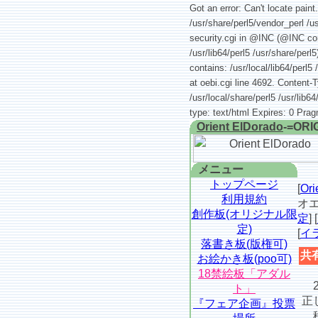
Got an error: Can't locate paint
/usr/share/perl5/vendor_perl /us
security.cgi in @INC (@INC conta
/usr/lib64/perl5 /usr/share/per
contains: /usr/local/lib64/perl5 
at oebi.cgi line 4692. Content-
/usr/local/share/perl5 /usr/lib6
type: text/html Expires: 0 Pra
Orient ElDorado
-=ORI
メニュー
トップページ
[
Or
利用規約
オエ
創作板(オリジナル限
定
] [
定)
[
イ
落書き板(版権可)
共
お絵かき板(poo可)
18禁絵板「アダル
2
ト」
正
『フェア企画』投票
移