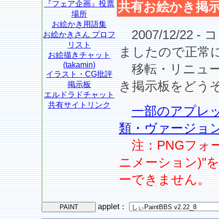
『フェア企画』投票
共有お絵かき掲示
場所
お絵かき用語集
2007/12/22
お絵かきさん プロフ
リスト
ましたので正常
お絵描きチャット
(takamin)
移転・リニュー
イラスト・CG批評
き掲示板をどう
掲示板
エルドラドチャット
共有サイトリンク
一部のアプレッ
類・ヴァージョ
注：PNGフォー
ニメーション)"
ーできません。
applet
：