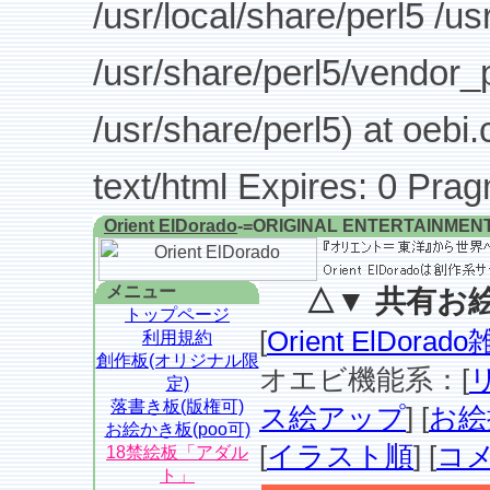
/usr/local/share/perl5 /us
/usr/share/perl5/vendor_p
/usr/share/perl5) at oebi.
text/html Expires: 0 Pra
Orient ElDorado
-=ORIGINAL ENTERTAINMEN
メニュー
△▼ 共有お絵
トップページ
[
Orient ElDor
利用規約
創作板(オリジナル限
オエビ機能系：[
定)
落書き板(版権可)
ス絵アップ
] [
お絵
お絵かき板(poo可)
[
イラスト順
] [
コ
18禁絵板「アダル
ト」