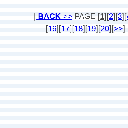
|
BACK
>>
PAGE
[
1
][
2
][
3
][
[
16
][
17
][
18
][
19
][
20
][
>>
]