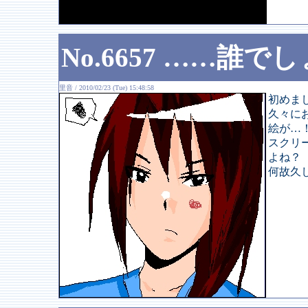
No.6657 ……誰
里音 / 2010/02/23 (Tue) 15:48:58
初めま
久々に
絵が…
スクリ
よね？
何故久