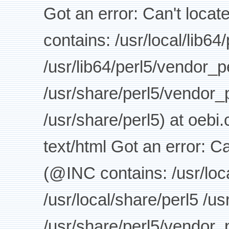
Got an error: Can't loca
contains: /usr/local/lib64
/usr/lib64/perl5/vendor_p
/usr/share/perl5/vendor_p
/usr/share/perl5) at oebi
text/html Got an error: C
(@INC contains: /usr/loca
/usr/local/share/perl5 /us
/usr/share/perl5/vendor_p