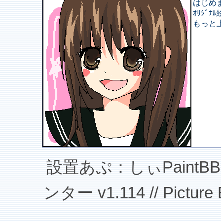
はじめ
ｵﾘｼﾞﾅﾙ
もっと
設置あぷ：しぃPaintBBS v
ンター v1.114 // Picture B