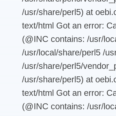
/usr/share/perl5) at oebi
text/html Got an error: C
(@INC contains: /usr/loca
/usr/local/share/perl5 /us
/usr/share/perl5/vendor_p
/usr/share/perl5) at oebi
text/html Got an error: C
(@INC contains: /usr/loca