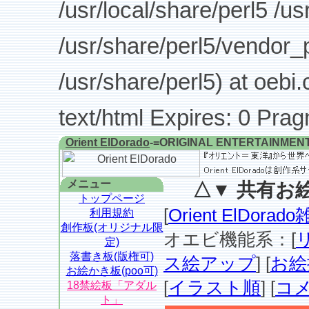
/usr/local/share/perl5 /us
/usr/share/perl5/vendor_p
/usr/share/perl5) at oebi.
text/html Expires: 0 Pra
Orient ElDorado
-=ORIGINAL ENTERTAINMEN
メニュー
△▼ 共有お絵
トップページ
[
Orient ElDor
利用規約
創作板(オリジナル限
オエビ機能系：[
定)
落書き板(版権可)
ス絵アップ
] [
お絵
お絵かき板(poo可)
[
イラスト順
] [
コ
18禁絵板「アダル
ト」