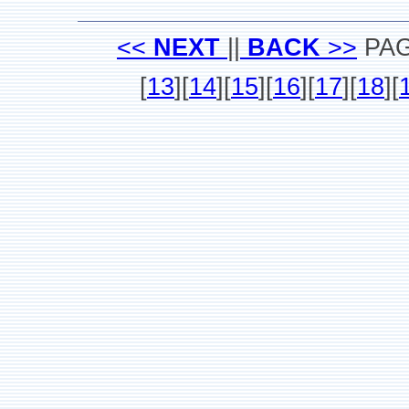
<<
NEXT
||
BACK
>>
PA
[
13
][
14
][
15
][
16
][
17
][
18
][