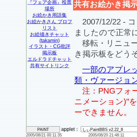
『フェア企画』投票
共有お絵かき掲示
場所
お絵かき用語集
2007/12/22
お絵かきさん プロフ
リスト
ましたので正常
お絵描きチャット
(takamin)
移転・リニュー
イラスト・CG批評
き掲示板をどう
掲示板
エルドラドチャット
共有サイトリンク
一部のアプレッ
類・ヴァージョ
注：PNGフォー
ニメーション)"
ーできません。
applet
：
2005/08/21 00:11:35
2005/08/20 21:48:11