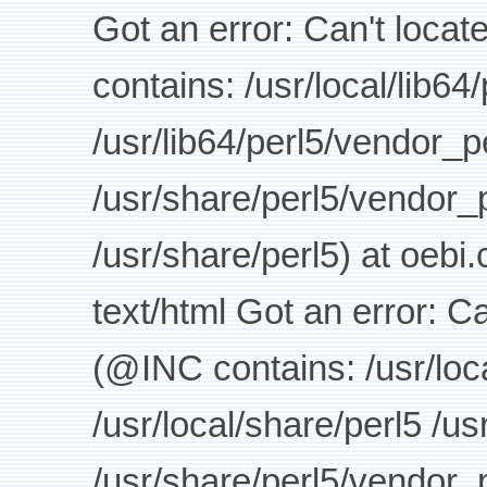
Got an error: Can't loca
contains: /usr/local/lib64
/usr/lib64/perl5/vendor_p
/usr/share/perl5/vendor_p
/usr/share/perl5) at oebi
text/html Got an error: C
(@INC contains: /usr/loca
/usr/local/share/perl5 /us
/usr/share/perl5/vendor_p