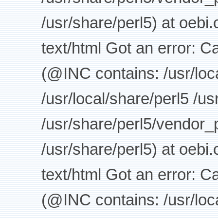
/usr/share/perl5) at oebi
text/html Got an error: C
(@INC contains: /usr/loca
/usr/local/share/perl5 /us
/usr/share/perl5/vendor_p
/usr/share/perl5) at oebi
text/html Got an error: C
(@INC contains: /usr/loca