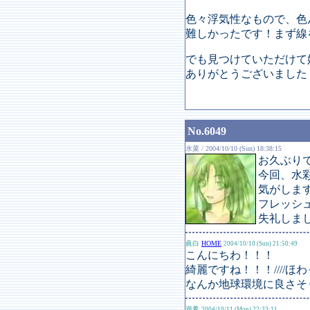
色々浮気性なもので、色
難しかったです！まず線
でも見つけていただけて
ありがとうございました
No.6049
水菜 / 2004/10/10 (Sun) 18:38:15
お久ぶりで
今回、水
気がします…
フレッシ
失礼しま
眞白
HOME
2004/10/10 (Sun) 21:50:49
こんにちわ！！！
綺麗ですね！！！////
なんか地球環境に良さそ
遊希
2004/10/11 (Mon) 22:33:11