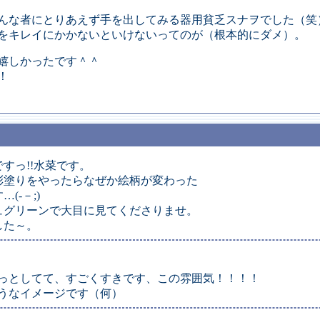
んな者にとりあえず手を出してみる器用貧乏スナヲでした（笑
をキレイにかかないといけないってのが（根本的にダメ）。
嬉しかったです＾＾
！
すっ!!水菜です。
彩塗りをやったらなぜか絵柄が変わった
(-－;)
ュグリーンで大目に見てくださりませ。
した～。
ほわっとしてて、すごくすきです、この雰囲気！！！！
うなイメージです（何）