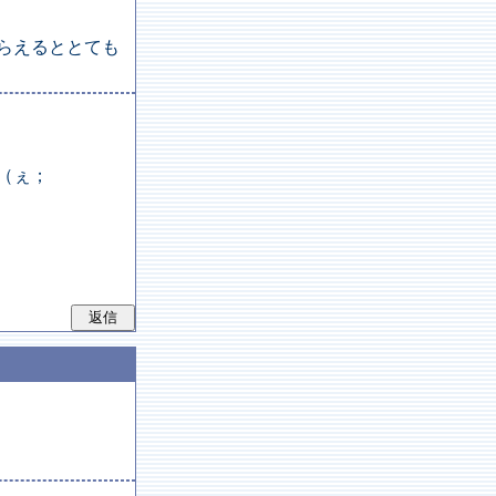
らえるととても
（ぇ；