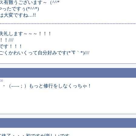
ス有難うございます～（^^*
たですぅ(*^^*)
大変ですね…!!
失礼します～～～！！！
////
です！！！
かわいくって自分好みです(*´∇｀*)////
30
・・（‐―‐；）もっと修行をしなくっちゃ！
て終了・・・初ですが楽しいです。