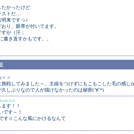
したかったけど
テストだ…
は明来ですっ♪
どおり、眼帯が付いてます。
ですが（汗；
に書き直すかもです。。
近
わ＞＜
に挑戦してみました～。主線をつけずにもこもこした毛の感じ
久しぶりなので人が描けなかったのは秘密(´∀`*)
Fri) 18:15:52
します！！
愛いです～！
です☆こんな風にかけるなんて