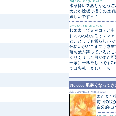
遊希
2004/10/16 (Sat) 12:46:23
水菜様レスありがとうご
犬とか絵板で描くのは初
嬉しいです＾＾
コテ
2004/10/23 (Sat) 03:05:02
じめましてｗｗコテと申
わわわわわんこぅｖｖｖＶＶｖ
と、とっても愛らしいで
色使いがどこまでも素敵で
落ち葉が舞っているとこ
くりくりした目がまた可
一家に一匹欲しいですΣｄ(
では失礼しましたーｗ
No.6053 肌寒くなっ
水菜 / 2004/10/13 (Wed) 19:12:23
またまた
前回の絵
自分的に