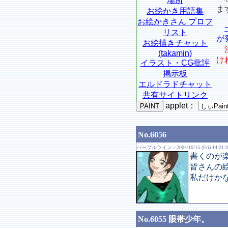
場所
ま
お絵かき用語集
お絵かきさん プロフ
リスト
が
お絵描きチャット
(takamin)
け
イラスト・CG批評
掲示板
エルドラドチャット
共有サイトリンク
applet
：
No.6056
パープルライン / 2004/10/15 (Fri) 14:21:0
書くのが
皆さんの
私だけか
No.6055 眼帯少年。