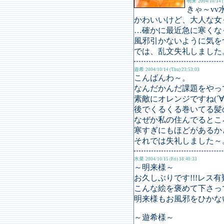
明来
2004/10/14 (
きゃ～v
かわいいけど、大人な女
…確かに最近急に寒くな
風邪引かないように気を
では、乱文失礼しました
遊希
2004/10/14 (Thu) 23:53:03
こんばんわ～。
なんだかんだ課題をやって
素敵にオレンジですね(´∀`
後でくるくる巻いてる髪
なぜか私の住んでるとこ
寒すぎにもほどがあるかと･･･
それでは失礼しました～
水菜
2004/10/15 (Fri) 18:40:33
～明来様～
お久しぶりです!!!レス
こんな絵を褒めて下さって…
明来様もお風邪をひかない
～遊希様～