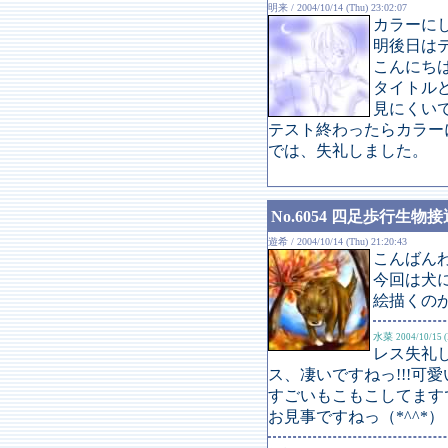
明来 / 2004/10/14 (Thu) 23:02:07
カラーに
明後日は
こんにち
タイトル
見にくい
テスト終わったらカラー
では、失礼しました。
No.6054 四足歩行生物接
遊希 / 2004/10/14 (Thu) 21:20:43
こんばん
今回は犬
絵描くのが
水菜
2004/10/15 (
レス失礼
ス、凄いですねっ!!!可
すごいもこもこしてます
お見事ですねっ（*^^*）