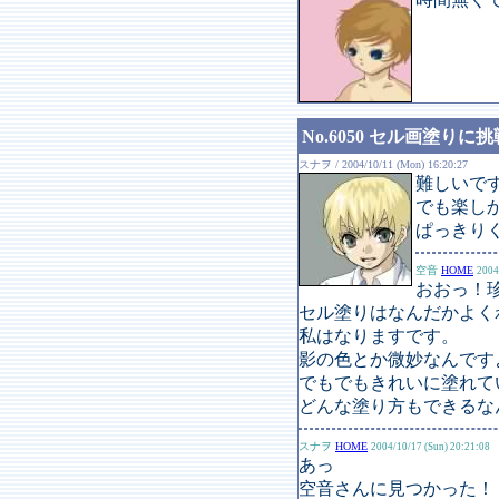
No.6050 セル画塗りに挑
スナヲ / 2004/10/11 (Mon) 16:20:27
難しいで
でも楽し
ぱっきり
空音
HOME
2004
おおっ！
セル塗りはなんだかよく
私はなりますです。
影の色とか微妙なんですよ
でもでもきれいに塗れて
どんな塗り方もできるな
スナヲ
HOME
2004/10/17 (Sun) 20:21:08
あっ
空音さんに見つかった！