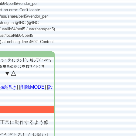
lib64/perl5/vendor_perl
t an error: Can't locate
 /usr/share/perl5/vendor_perl
earch.cgi in @INC (@INC
/usr/lib64/perl5 /usr/share/perl5)
sr/local/lib64/perl5
) at oebi.cgi line 4692. Content-
』 ▼△
お絵描き
] [
削除MODE
] [
設
ので正常に動作するよう修
どうぞよろしくお願いし