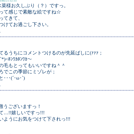
Thu) 21:52:55
v水菜様お久しぶり（？）ですっ。
って感じで素敵な絵ですね☆
ってきて、
つけてお過ごし下さい。
。
るうちにコメントつけるのが先延ばしに(ｧｧｧ；
*)
<ﾎﾝﾜｶﾎﾝﾜｶ～
の毛もとってもいいですね＾＾
ろでこの季節にミゾレが；
(´･ω･`)
。
有難うございますっ！
!!嬉しいですっ!!!
ようにお気をつけて下されっ!!!