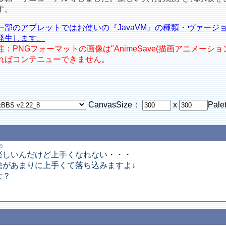
す。
一部のアプレットではお使いの『JavaVM』の種類・ヴァージ
発生します。
注：PNGフォーマットの画像は"AnimeSave(描画アニメーシ
ればコンテニューできません。
CanvasSize：
x
Pale
9
楽しいんだけど上手くなれない・・・
絵があまりに上手くて落ち込みますよ↓
な？