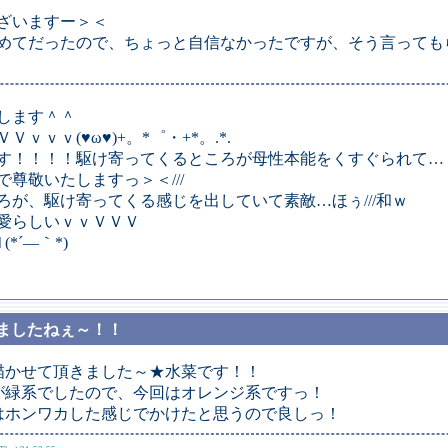
ざいますー＞＜
めてだったので、ちょっと自信なかったですが、そう言っても
します＾＾
ｖｖ(♥ω♥)+。*゜・+*。.*.
す！！！！駆け寄ってくるところが母性本能をくすぐられて…
尊敬いたしますっ＞＜///
ろが、駆け寄ってくる感じを出していて素敵…ほぅ///和ｗ
愛らしいｖｖＶＶＶ
*´―｀*)
てきましたねぇ～！！
描かせて頂きました～★水菜です！！
が緑系でしたので、今回はオレンジ系ですっ！
はホンワカした感じでかけたと思うので良しっ！