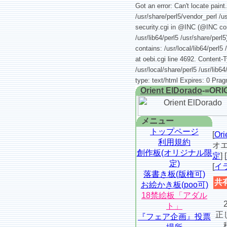
Got an error: Can't locate paint
/usr/share/perl5/vendor_perl /us
security.cgi in @INC (@INC conta
/usr/lib64/perl5 /usr/share/per
contains: /usr/local/lib64/perl5 
at oebi.cgi line 4692. Content-
/usr/local/share/perl5 /usr/lib6
type: text/html Expires: 0 Pra
Orient ElDorado
-=ORI
メニュー
トップページ
[
Or
利用規約
オエ
創作板(オリジナル限
定
] [
定)
[
イ
落書き板(版権可)
共
お絵かき板(poo可)
18禁絵板「アダル
2
ト」
正
『フェア企画』投票
移