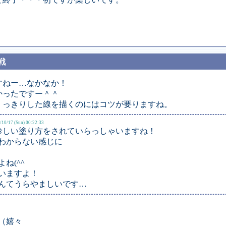
戦
すねー…なかなか！
かったですー＾＾
くっきりした線を描くのにはコツが要りますね。
/10/17 (Sun) 00:22:33
珍しい塗り方をされていらっしゃいますね！
わからない感じに
ね(^^ゞ
いますよ！
んてうらやましいです…
（嬉々