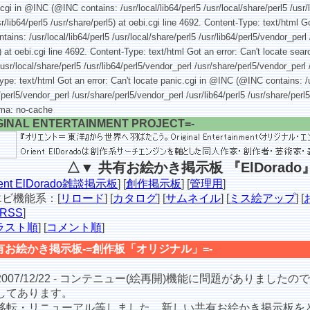
.cgi in @INC (@INC contains: /usr/local/lib64/perl5 /usr/local/share/perl5 /usr/
r/lib64/perl5 /usr/share/perl5) at oebi.cgi line 4692. Content-Type: text/html Go
ins: /usr/local/lib64/perl5 /usr/local/share/perl5 /usr/lib64/perl5/vendor_perl
l5) at oebi.cgi line 4692. Content-Type: text/html Got an error: Can't locate s
/usr/local/share/perl5 /usr/lib64/perl5/vendor_perl /usr/share/perl5/vendor_perl 
Type: text/html Got an error: Can't locate panic.cgi in @INC (@INC contains: /u
4/perl5/vendor_perl /usr/share/perl5/vendor_perl /usr/lib64/perl5 /usr/share/perl5
gma: no-cache
GINAL ENTERTAINMENT PROJECT=-
△▼ 共有お絵かき掲示板 『ElDorado
ient ElDorado雑談掲示板
] [
創作掲示板
] [
管理用
]
ビ機能系：[
リロード
] [
カタログ
] [
サムネイル
] [
ミス絵アップ
] [
RSS
]
ラスト順
] [
コメント順
]
有お絵かき掲示板-=創作板「オリジナル」=-
007/12/22 - コンテニュー(絵再開)機能に問題がありました
してあります。
転・リニューアル等しました。新しい共有お絵かき掲示板を