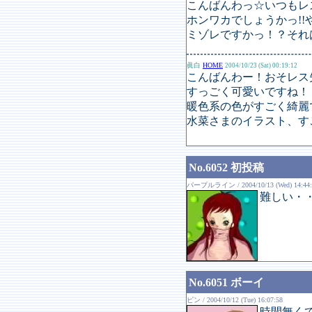
こんばんわっ☆いつもレ
ホンワカでしょうかっ!!やっ
ミゾレですかっ！？それは
眞白
HOME
2004/10/23 (Sat) 00:19:12
こんばんわー！おそレス
すっごく可愛いですね！！！
暖色系の色がすごく綺麗
水菜さまのイラスト、すごく
No.6052 初投稿
パープルライン / 2004/10/13 (Wed) 14:44:
難しい・
No.6051 ボーイ
ピン / 2004/10/12 (Tue) 16:07:58
時間無く