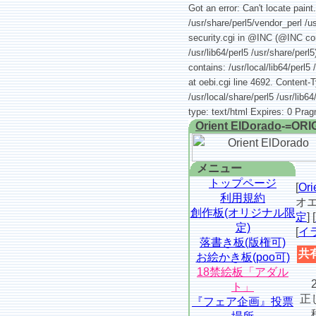
Got an error: Can't locate paint
/usr/share/perl5/vendor_perl /us
security.cgi in @INC (@INC conta
/usr/lib64/perl5 /usr/share/per
contains: /usr/local/lib64/perl5 
at oebi.cgi line 4692. Content-
/usr/local/share/perl5 /usr/lib6
type: text/html Expires: 0 Pra
Orient ElDorado
-=ORI
メニュー
トップページ
[
Or
利用規約
オエ
創作板(オリジナル限
定
] [
定)
[
イ
落書き板(版権可)
共
お絵かき板(poo可)
18禁絵板「アダル
2
ト」
正
『フェア企画』投票
移