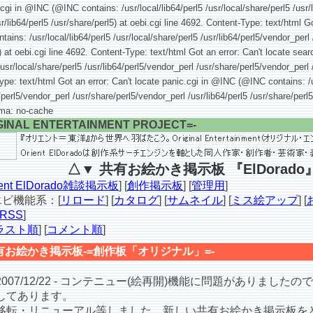
.cgi in @INC (@INC contains: /usr/local/lib64/perl5 /usr/local/share/perl5 /usr/
r/lib64/perl5 /usr/share/perl5) at oebi.cgi line 4692. Content-Type: text/html Go
ins: /usr/local/lib64/perl5 /usr/local/share/perl5 /usr/lib64/perl5/vendor_perl
l5) at oebi.cgi line 4692. Content-Type: text/html Got an error: Can't locate s
/usr/local/share/perl5 /usr/lib64/perl5/vendor_perl /usr/share/perl5/vendor_perl 
Type: text/html Got an error: Can't locate panic.cgi in @INC (@INC contains: /u
4/perl5/vendor_perl /usr/share/perl5/vendor_perl /usr/lib64/perl5 /usr/share/perl5
gma: no-cache
GINAL ENTERTAINMENT PROJECT=-
△▼ 共有お絵かき掲示板 『ElDorado
ient ElDorado雑談掲示板
] [
創作掲示板
] [
管理用
]
ビ機能系：[
リロード
] [
カタログ
] [
サムネイル
] [
ミス絵アップ
] [
RSS
]
ラスト順
] [
コメント順
]
有お絵かき掲示板-=創作板「オリジナル」=-
007/12/22 - コンテニュー(絵再開)機能に問題がありました
してあります。
転・リニューアル等しました。新しい共有お絵かき掲示板を