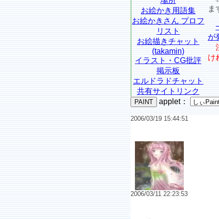
場所
ま
お絵かき用語集
お絵かきさん プロフ
リスト
が
お絵描きチャット
(takamin)
け
イラスト・CG批評
掲示板
エルドラドチャット
共有サイトリンク
applet
：
2006/03/19 15:44:51
No.6475 春
2006/03/11 22:23:53
No.6469