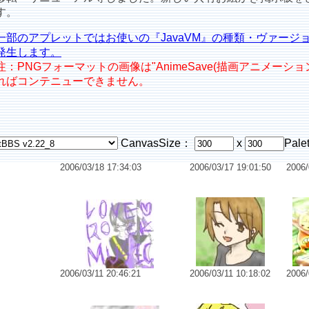
す。
一部のアプレットではお使いの『JavaVM』の種類・ヴァージ
発生します。
注：PNGフォーマットの画像は"AnimeSave(描画アニメーシ
ればコンテニューできません。
CanvasSize：
x
Pale
2006/03/18 17:34:03
2006/03/17 19:01:50
2006/
No.6473 ?
No.6474 はじめまして。
2006/03/11 20:46:21
2006/03/11 10:18:02
2006/
No.6467
No.6468 二人ぼっち・・。
No