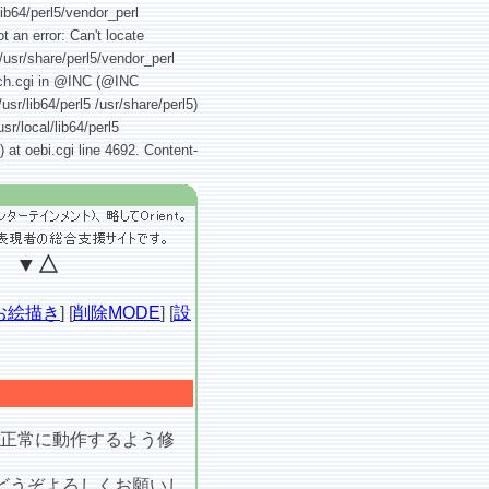
lib64/perl5/vendor_perl
t an error: Can't locate
 /usr/share/perl5/vendor_perl
earch.cgi in @INC (@INC
/usr/lib64/perl5 /usr/share/perl5)
sr/local/lib64/perl5
) at oebi.cgi line 4692. Content-
』 ▼△
お絵描き
] [
削除MODE
] [
設
ので正常に動作するよう修
どうぞよろしくお願いし