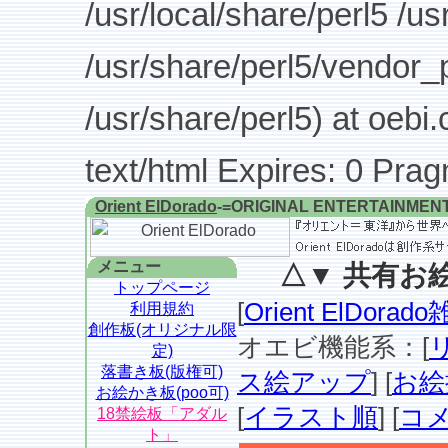
/usr/local/share/perl5 /us
/usr/share/perl5/vendor_p
/usr/share/perl5) at oebi.
text/html Expires: 0 Pra
Orient ElDorado
-=ORIGINAL ENTERTAINMEN
メニュー
△▼ 共有お絵
トップページ
[
Orient ElDor
利用規約
創作板(オリジナル限
オエビ機能系：[
定)
落書き板(版権可)
ス絵アップ
] [
お絵
お絵かき板(poo可)
[
イラスト順
] [
コ
18禁絵板「アダル
ト」