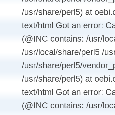
/usr/share/perl5) at oebi
text/html Got an error: C
(@INC contains: /usr/loca
/usr/local/share/perl5 /us
/usr/share/perl5/vendor_p
/usr/share/perl5) at oebi
text/html Got an error: C
(@INC contains: /usr/loca