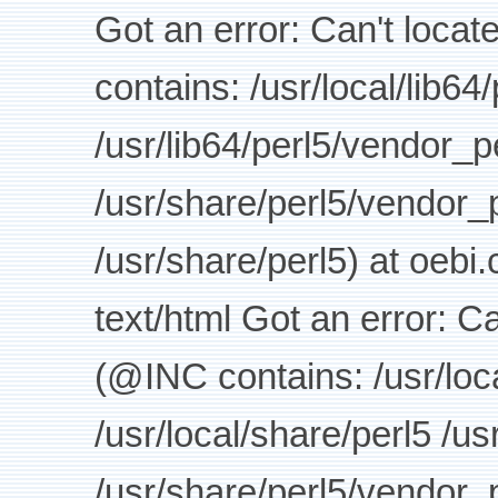
Got an error: Can't loca
contains: /usr/local/lib64
/usr/lib64/perl5/vendor_p
/usr/share/perl5/vendor_p
/usr/share/perl5) at oebi
text/html Got an error: C
(@INC contains: /usr/loca
/usr/local/share/perl5 /us
/usr/share/perl5/vendor_p