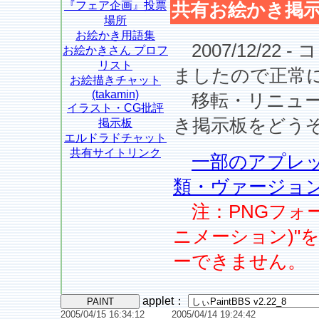
『フェア企画』投票
共有お絵かき掲示
場所
お絵かき用語集
2007/12/22
お絵かきさん プロフ
リスト
ましたので正常
お絵描きチャット
(takamin)
移転・リニュー
イラスト・CG批評
き掲示板をどう
掲示板
エルドラドチャット
共有サイトリンク
一部のアプレッ
類・ヴァージョ
注：PNGフォー
ニメーション)"
ーできません。
applet
：
2005/04/15 16:34:12
2005/04/14 19:24:42