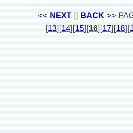
<<
NEXT
||
BACK
>>
PA
[
13
][
14
][
15
][
16
][
17
][
18
][